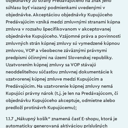
objednávky zo strany Predávajúceho na znak jeho
súhlasu byť viazaný podmienkami uvedenými v
objednávke. Akceptáciou objednávky Kupujúceho
Predávajúcim vzniká medzi zmluvnými stranami kúpna
zmluva v rozsahu špecifikovanom v akceptovanej
objednávke Kupujúceho. Vzájomné práva a povinnosti
zmluvných strán kúpnej zmluvy sú vymedzené kúpnou
zmluvou, VOP a všeobecne záväznými právnymi
predpismi účinnými na území Slovenskej republiky.
Uzatvorením kúpnej zmluvy sa VOP stávajú
neoddeliteľnou súčasťou zmluvnej dokumentácie k
uzatvorenej kúpnej zmluve medzi Kupujúcim a
Predávajúcim. Na uzatvorenie kúpnej zmluvy nemá
Kupujúci právny nárok (t.j. je len na Predávajúcom, či
objednávku Kupujúceho akceptuje, odmietne alebo
predloží protinávrh Kupujúcemu);
1.1.7 „Nákupný košík“ znamená časť E-shopu, ktorá je
automaticky generovaná aktiváciou príslušných