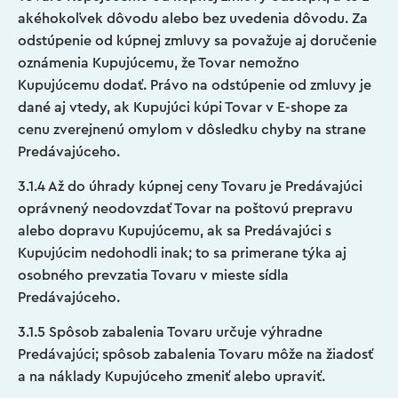
akéhokoľvek dôvodu alebo bez uvedenia dôvodu. Za
odstúpenie od kúpnej zmluvy sa považuje aj doručenie
oznámenia Kupujúcemu, že Tovar nemožno
Kupujúcemu dodať. Právo na odstúpenie od zmluvy je
dané aj vtedy, ak Kupujúci kúpi Tovar v E-shope za
cenu zverejnenú omylom v dôsledku chyby na strane
Predávajúceho.
3.1.4 Až do úhrady kúpnej ceny Tovaru je Predávajúci
oprávnený neodovzdať Tovar na poštovú prepravu
alebo dopravu Kupujúcemu, ak sa Predávajúci s
Kupujúcim nedohodli inak; to sa primerane týka aj
osobného prevzatia Tovaru v mieste sídla
Predávajúceho.
3.1.5 Spôsob zabalenia Tovaru určuje výhradne
Predávajúci; spôsob zabalenia Tovaru môže na žiadosť
a na náklady Kupujúceho zmeniť alebo upraviť.