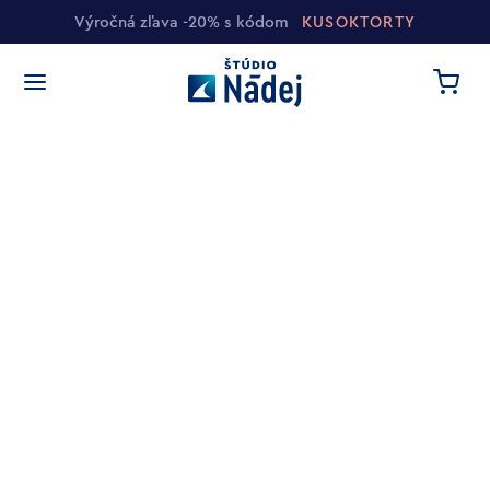
Výročná zľava -20% s kódom
KUSOKTORTY