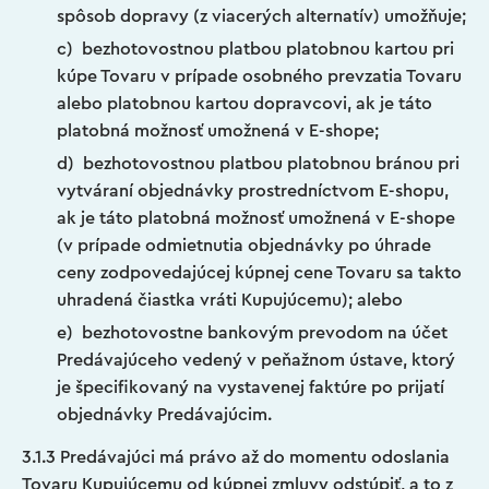
spôsob dopravy (z viacerých alternatív) umožňuje;
c) bezhotovostnou platbou platobnou kartou pri
kúpe Tovaru v prípade osobného prevzatia Tovaru
alebo platobnou kartou dopravcovi, ak je táto
platobná možnosť umožnená v E-shope;
d) bezhotovostnou platbou platobnou bránou pri
vytváraní objednávky prostredníctvom E-shopu,
ak je táto platobná možnosť umožnená v E-shope
(v prípade odmietnutia objednávky po úhrade
ceny zodpovedajúcej kúpnej cene Tovaru sa takto
uhradená čiastka vráti Kupujúcemu); alebo
e) bezhotovostne bankovým prevodom na účet
Predávajúceho vedený v peňažnom ústave, ktorý
je špecifikovaný na vystavenej faktúre po prijatí
objednávky Predávajúcim.
3.1.3 Predávajúci má právo až do momentu odoslania
Tovaru Kupujúcemu od kúpnej zmluvy odstúpiť, a to z