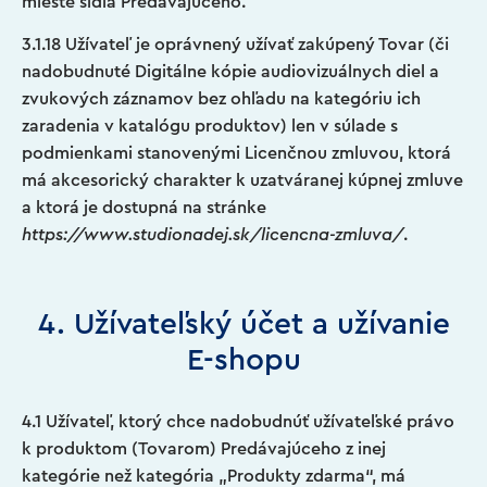
mieste sídla Predávajúceho.
3.1.18 Užívateľ je oprávnený užívať zakúpený Tovar (či
nadobudnuté Digitálne kópie audiovizuálnych diel a
zvukových záznamov bez ohľadu na kategóriu ich
zaradenia v katalógu produktov) len v súlade s
podmienkami stanovenými Licenčnou zmluvou, ktorá
má akcesorický charakter k uzatváranej kúpnej zmluve
a ktorá je dostupná na stránke
https://www.studionadej.sk/licencna-zmluva/
.
4. Užívateľský účet a užívanie
E-shopu
4.1 Užívateľ, ktorý chce nadobudnúť užívateľské právo
k produktom (Tovarom) Predávajúceho z inej
kategórie než kategória „Produkty zdarma“, má