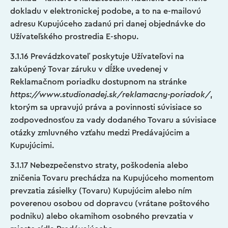
dokladu v elektronickej podobe, a to na e-mailovú
adresu Kupujúceho zadanú pri danej objednávke do
Užívateľského prostredia E-shopu.
3.1.16 Prevádzkovateľ poskytuje Užívateľovi na
zakúpený Tovar záruku v dĺžke uvedenej v
Reklamačnom poriadku dostupnom na stránke
https://www.studionadej.sk/reklamacny-poriadok/
,
ktorým sa upravujú práva a povinnosti súvisiace so
zodpovednosťou za vady dodaného Tovaru a súvisiace
otázky zmluvného vzťahu medzi Predávajúcim a
Kupujúcimi.
3.1.17 Nebezpečenstvo straty, poškodenia alebo
zničenia Tovaru prechádza na Kupujúceho momentom
prevzatia zásielky (Tovaru) Kupujúcim alebo ním
poverenou osobou od dopravcu (vrátane poštového
podniku) alebo okamihom osobného prevzatia v