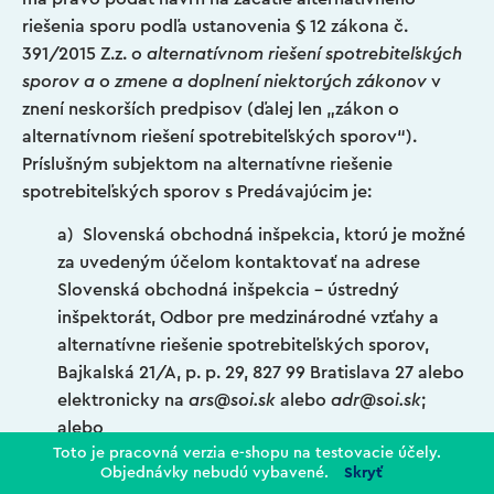
riešenia sporu podľa ustanovenia § 12 zákona č.
391/2015 Z.z.
o alternatívnom riešení spotrebiteľských
sporov a o zmene a doplnení niektorých zákonov
v
znení neskorších predpisov (ďalej len „zákon o
alternatívnom riešení spotrebiteľských sporov“).
Príslušným subjektom na alternatívne riešenie
spotrebiteľských sporov s Predávajúcim je:
a) Slovenská obchodná inšpekcia, ktorú je možné
za uvedeným účelom kontaktovať na adrese
Slovenská obchodná inšpekcia – ústredný
inšpektorát, Odbor pre medzinárodné vzťahy a
alternatívne riešenie spotrebiteľských sporov,
Bajkalská 21/A, p. p. 29, 827 99 Bratislava 27 alebo
elektronicky na
ars@soi.sk
alebo
adr@soi.sk
;
alebo
Toto je pracovná verzia e-shopu na testovacie účely.
b) iný oprávnený subjekt zapísaný v zozname
Objednávky nebudú vybavené.
Skryť
subjektov alternatívneho riešenia sporov vedenom