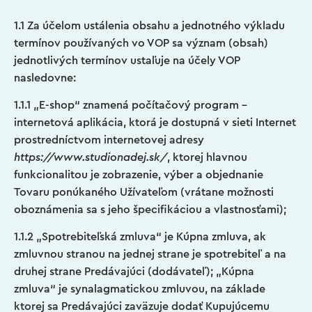
1.1 Za účelom ustálenia obsahu a jednotného výkladu
termínov používaných vo VOP sa význam (obsah)
jednotlivých termínov ustaľuje na účely VOP
nasledovne:
1.1.1 „E-shop“ znamená počítačový program –
internetová aplikácia, ktorá je dostupná v sieti Internet
prostredníctvom internetovej adresy
https://www.studionadej.sk/
, ktorej hlavnou
funkcionalitou je zobrazenie, výber a objednanie
Tovaru ponúkaného Užívateľom (vrátane možnosti
oboznámenia sa s jeho špecifikáciou a vlastnosťami);
1.1.2 „Spotrebiteľská zmluva“ je Kúpna zmluva, ak
zmluvnou stranou na jednej strane je spotrebiteľ a na
druhej strane Predávajúci (dodávateľ); „Kúpna
zmluva“ je synalagmatickou zmluvou, na základe
ktorej sa Predávajúci zaväzuje dodať Kupujúcemu