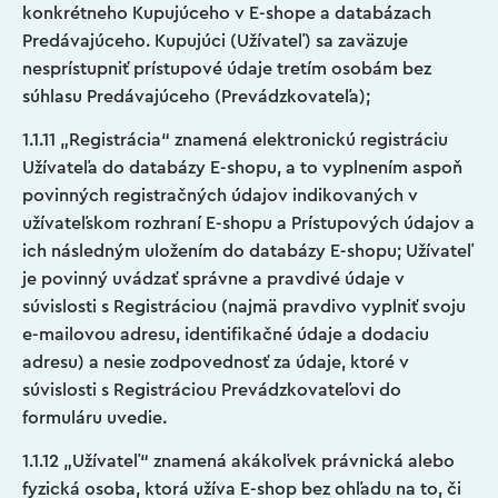
konkrétneho Kupujúceho v E-shope a databázach
Predávajúceho. Kupujúci (Užívateľ) sa zaväzuje
nesprístupniť prístupové údaje tretím osobám bez
súhlasu Predávajúceho (Prevádzkovateľa);
1.1.11 „Registrácia“ znamená elektronickú registráciu
Užívateľa do databázy E-shopu, a to vyplnením aspoň
povinných registračných údajov indikovaných v
užívateľskom rozhraní E-shopu a Prístupových údajov a
ich následným uložením do databázy E-shopu; Užívateľ
je povinný uvádzať správne a pravdivé údaje v
súvislosti s Registráciou (najmä pravdivo vyplniť svoju
e-mailovou adresu, identifikačné údaje a dodaciu
adresu) a nesie zodpovednosť za údaje, ktoré v
súvislosti s Registráciou Prevádzkovateľovi do
formuláru uvedie.
1.1.12 „Užívateľ“ znamená akákoľvek právnická alebo
fyzická osoba, ktorá užíva E-shop bez ohľadu na to, či