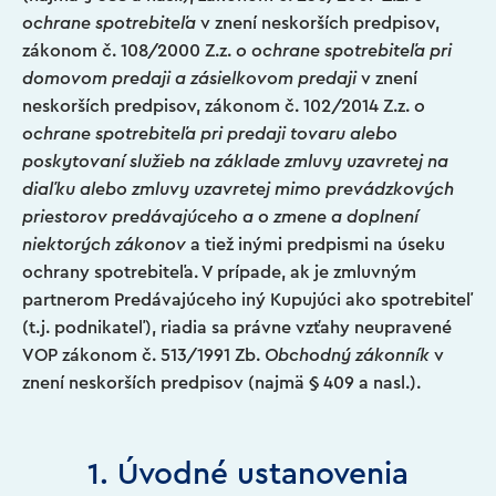
ochrane spotrebiteľa
v znení neskorších predpisov,
zákonom č. 108/2000 Z.z.
o ochrane spotrebiteľa pri
domovom predaji a zásielkovom predaji
v znení
neskorších predpisov, zákonom č. 102/2014 Z.z.
o
ochrane spotrebiteľa pri predaji tovaru alebo
poskytovaní služieb na základe zmluvy uzavretej na
diaľku alebo zmluvy uzavretej mimo prevádzkových
priestorov predávajúceho a o zmene a doplnení
niektorých zákonov
a tiež inými predpismi na úseku
ochrany spotrebiteľa. V prípade, ak je zmluvným
partnerom Predávajúceho iný Kupujúci ako spotrebiteľ
(t.j. podnikateľ), riadia sa právne vzťahy neupravené
VOP zákonom č. 513/1991 Zb.
Obchodný zákonník
v
znení neskorších predpisov (najmä § 409 a nasl.).
1. Úvodné ustanovenia