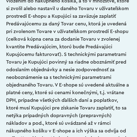
vložením do nákupného košíka, a to v množstve, ktoré
si zvolil alebo nastavil u daného Tovaru v užívateľskom
prostredí E-shopu a Kupujúci sa zaväzuje zaplatiť
Predávajúcemu za daný Tovar cenu, ktorá je uvedená
pri zvolenom Tovare v užívateľskom prostredí E-shopu
(celková kúpna cena za dodanie Tovaru v zvolenej
kvantite Predávajúcim, ktorú bude Predávajúci
Kupujúcemu fakturovať). S technickými parametrami
Tovaru je Kupujúci povinný sa riadne oboznámiť pred
odoslaním objednávky a nesie zodpovednosť za
neoboznámenie sa s technickými parametrami
objednaného Tovaru. V E-shope sú uvedené aktuálne a
platné ceny, ktoré sú cenami konečnými, t.j. vrátane
DPH, prípadne všetkých ďalších daní a poplatkov,
ktoré musí Kupujúci pre získanie Tovaru zaplatiť, to sa
netýka prípadných dopravných (prepravných)
nákladov a pod., ktoré sú uvádzané až v rámci
nákupného košíku v E-shope a ich výška sa odvíja od