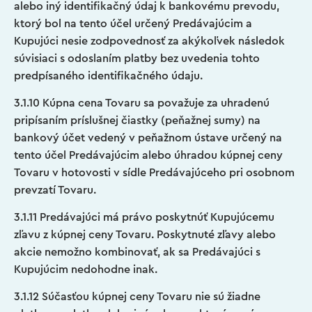
alebo iný identifikačný údaj k bankovému prevodu,
ktorý bol na tento účel určený Predávajúcim a
Kupujúci nesie zodpovednosť za akýkoľvek následok
súvisiaci s odoslaním platby bez uvedenia tohto
predpísaného identifikačného údaju.
3.1.10 Kúpna cena Tovaru sa považuje za uhradenú
pripísaním príslušnej čiastky (peňažnej sumy) na
bankový účet vedený v peňažnom ústave určený na
tento účel Predávajúcim alebo úhradou kúpnej ceny
Tovaru v hotovosti v sídle Predávajúceho pri osobnom
prevzatí Tovaru.
3.1.11 Predávajúci má právo poskytnúť Kupujúcemu
zľavu z kúpnej ceny Tovaru. Poskytnuté zľavy alebo
akcie nemožno kombinovať, ak sa Predávajúci s
Kupujúcim nedohodne inak.
3.1.12 Súčasťou kúpnej ceny Tovaru nie sú žiadne