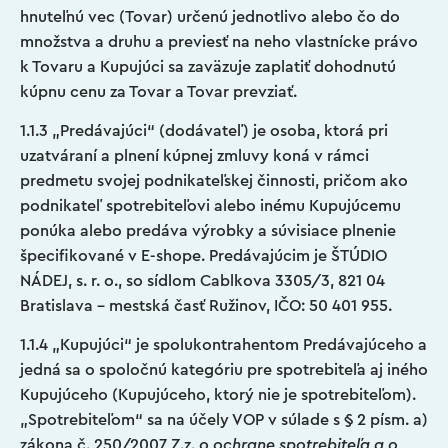
hnuteľnú vec (Tovar) určenú jednotlivo alebo čo do
množstva a druhu a previesť na neho vlastnícke právo
k Tovaru a Kupujúci sa zaväzuje zaplatiť dohodnutú
kúpnu cenu za Tovar a Tovar prevziať.
1.1.3 „Predávajúci“ (dodávateľ) je osoba, ktorá pri
uzatváraní a plnení kúpnej zmluvy koná v rámci
predmetu svojej podnikateľskej činnosti, pričom ako
podnikateľ spotrebiteľovi alebo inému Kupujúcemu
ponúka alebo predáva výrobky a súvisiace plnenie
špecifikované v E-shope. Predávajúcim je ŠTÚDIO
NÁDEJ, s. r. o., so sídlom Cablkova 3305/3, 821 04
Bratislava – mestská časť Ružinov, IČO: 50 401 955.
1.1.4 „Kupujúci“ je spolukontrahentom Predávajúceho a
jedná sa o spoločnú kategóriu pre spotrebiteľa aj iného
Kupujúceho (Kupujúceho, ktorý nie je spotrebiteľom).
„Spotrebiteľom“ sa na účely VOP v súlade s § 2 písm. a)
zákona č. 250/2007 Z.z.
o ochrane spotrebiteľa a o