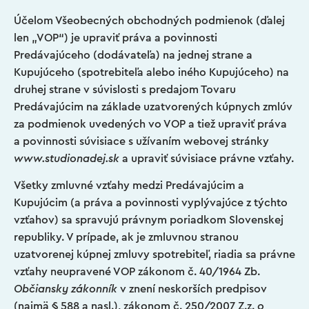
Účelom Všeobecných obchodných podmienok (ďalej
len „VOP“) je upraviť práva a povinnosti
Predávajúceho (dodávateľa) na jednej strane a
Kupujúceho (spotrebiteľa alebo iného Kupujúceho) na
druhej strane v súvislosti s predajom Tovaru
Predávajúcim na základe uzatvorených kúpnych zmlúv
za podmienok uvedených vo VOP a tiež upraviť práva
a povinnosti súvisiace s užívaním webovej stránky
www.studionadej.sk
a upraviť súvisiace právne vzťahy.
Všetky zmluvné vzťahy medzi Predávajúcim a
Kupujúcim (a práva a povinnosti vyplývajúce z týchto
vzťahov) sa spravujú právnym poriadkom Slovenskej
republiky. V prípade, ak je zmluvnou stranou
uzatvorenej kúpnej zmluvy spotrebiteľ, riadia sa právne
vzťahy neupravené VOP zákonom č. 40/1964 Zb.
Občiansky zákonník
v znení neskorších predpisov
(najmä § 588 a nasl.), zákonom č. 250/2007 Z.z.
o