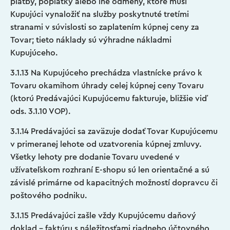
platby, poplatky alebo iné odmeny, ktoré musí
Kupujúci vynaložiť na služby poskytnuté tretími
stranami v súvislosti so zaplatením kúpnej ceny za
Tovar; tieto náklady sú výhradne nákladmi
Kupujúceho.
3.1.13 Na Kupujúceho prechádza vlastnícke právo k
Tovaru okamihom úhrady celej kúpnej ceny Tovaru
(ktorú Predávajúci Kupujúcemu fakturuje, bližšie viď
ods. 3.1.10 VOP).
3.1.14 Predávajúci sa zaväzuje dodať Tovar Kupujúcemu
v primeranej lehote od uzatvorenia kúpnej zmluvy.
Všetky lehoty pre dodanie Tovaru uvedené v
užívateľskom rozhraní E-shopu sú len orientačné a sú
závislé primárne od kapacitných možností dopravcu či
poštového podniku.
3.1.15 Predávajúci zašle vždy Kupujúcemu daňový
doklad – faktúru s náležitosťami riadneho účtovného