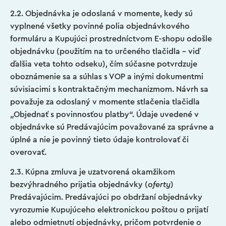
2.2. Objednávka je odoslaná v momente, kedy sú
vyplnené všetky povinné polia objednávkového
formuláru a Kupujúci prostredníctvom E-shopu odošle
objednávku (použitím na to určeného tlačidla – viď
ďalšia veta tohto odseku), čím súčasne potvrdzuje
oboznámenie sa a súhlas s VOP a inými dokumentmi
súvisiacimi s kontraktačným mechanizmom. Návrh sa
považuje za odoslaný v momente stlačenia tlačidla
„Objednať s povinnosťou platby“. Údaje uvedené v
objednávke sú Predávajúcim považované za správne a
úplné a nie je povinný tieto údaje kontrolovať či
overovať.
2.3. Kúpna zmluva je uzatvorená okamžikom
bezvýhradného prijatia objednávky (
oferty
)
Predávajúcim. Predávajúci po obdržaní objednávky
vyrozumie Kupujúceho elektronickou poštou o prijatí
alebo odmietnutí objednávky, pričom potvrdenie o