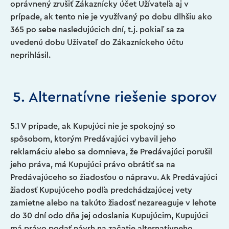
oprávnený zrušiť Zákaznícky účet Užívateľa aj v
prípade, ak tento nie je využívaný po dobu dlhšiu ako
365 po sebe nasledujúcich dní, t.j. pokiaľ sa za
uvedenú dobu Užívateľ do Zákazníckeho účtu
neprihlásil.
5. Alternatívne riešenie sporov
5.1 V prípade, ak Kupujúci nie je spokojný so
spôsobom, ktorým Predávajúci vybavil jeho
reklamáciu alebo sa domnieva, že Predávajúci porušil
jeho práva, má Kupujúci právo obrátiť sa na
Predávajúceho so žiadosťou o nápravu. Ak Predávajúci
žiadosť Kupujúceho podľa predchádzajúcej vety
zamietne alebo na takúto žiadosť nezareaguje v lehote
do 30 dní odo dňa jej odoslania Kupujúcim, Kupujúci
má právo podať návrh na začatie alternatívneho