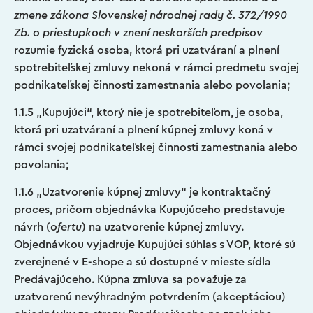
zmene zákona Slovenskej národnej rady č. 372/1990
Zb. o priestupkoch v znení neskorších predpisov
rozumie fyzická osoba, ktorá pri uzatváraní a plnení
spotrebiteľskej zmluvy nekoná v rámci predmetu svojej
podnikateľskej činnosti zamestnania alebo povolania;
1.1.5 „Kupujúci“, ktorý nie je spotrebiteľom, je osoba,
ktorá pri uzatváraní a plnení kúpnej zmluvy koná v
rámci svojej podnikateľskej činnosti zamestnania alebo
povolania;
1.1.6 „Uzatvorenie kúpnej zmluvy“ je kontraktačný
proces, pričom objednávka Kupujúceho predstavuje
návrh (
ofertu
) na uzatvorenie kúpnej zmluvy.
Objednávkou vyjadruje Kupujúci súhlas s VOP, ktoré sú
zverejnené v E-shope a sú dostupné v mieste sídla
Predávajúceho. Kúpna zmluva sa považuje za
uzatvorenú nevýhradným potvrdením (akceptáciou)