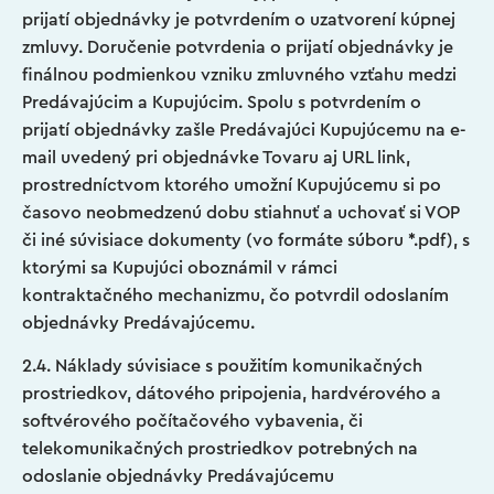
prijatí objednávky je potvrdením o uzatvorení kúpnej
zmluvy. Doručenie potvrdenia o prijatí objednávky je
finálnou podmienkou vzniku zmluvného vzťahu medzi
Predávajúcim a Kupujúcim. Spolu s potvrdením o
prijatí objednávky zašle Predávajúci Kupujúcemu na e-
mail uvedený pri objednávke Tovaru aj URL link,
prostredníctvom ktorého umožní Kupujúcemu si po
časovo neobmedzenú dobu stiahnuť a uchovať si VOP
či iné súvisiace dokumenty (vo formáte súboru *.pdf), s
ktorými sa Kupujúci oboznámil v rámci
kontraktačného mechanizmu, čo potvrdil odoslaním
objednávky Predávajúcemu.
2.4. Náklady súvisiace s použitím komunikačných
prostriedkov, dátového pripojenia, hardvérového a
softvérového počítačového vybavenia, či
telekomunikačných prostriedkov potrebných na
odoslanie objednávky Predávajúcemu