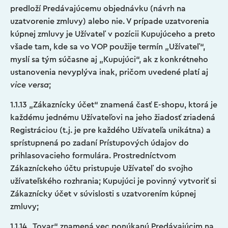
predloží Predávajúcemu objednávku (návrh na
uzatvorenie zmluvy) alebo nie. V prípade uzatvorenia
kúpnej zmluvy je Užívateľ v pozícii Kupujúceho a preto
všade tam, kde sa vo VOP použije termín „Užívateľ“,
myslí sa tým súčasne aj „Kupujúci“, ak z konkrétneho
ustanovenia nevyplýva inak, pričom uvedené platí aj
vice versa
;
1.1.13 „Zákaznícky účet“ znamená časť E-shopu, ktorá je
každému jednému Užívateľovi na jeho žiadosť zriadená
Registráciou (t.j. je pre každého Užívateľa unikátna) a
sprístupnená po zadaní Prístupových údajov do
prihlasovacieho formulára. Prostredníctvom
Zákazníckeho účtu pristupuje Užívateľ do svojho
užívateľského rozhrania; Kupujúci je povinný vytvoriť si
Zákaznícky účet v súvislosti s uzatvorením kúpnej
zmluvy;
1.1.14 „Tovar“ znamená vec ponúkanú Predávajúcim na