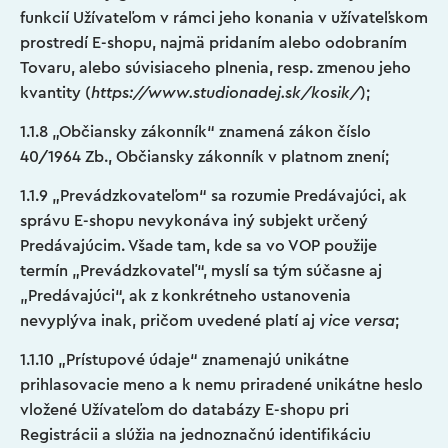
funkcií Užívateľom v rámci jeho konania v užívateľskom
prostredí E-shopu, najmä pridaním alebo odobraním
Tovaru, alebo súvisiaceho plnenia, resp. zmenou jeho
kvantity (
https://www.studionadej.sk/kosik/
);
1.1.8 „Občiansky zákonník“ znamená zákon číslo
40/1964 Zb., Občiansky zákonník v platnom znení;
1.1.9 „Prevádzkovateľom“ sa rozumie Predávajúci, ak
správu E-shopu nevykonáva iný subjekt určený
Predávajúcim. Všade tam, kde sa vo VOP použije
termín „Prevádzkovateľ“, myslí sa tým súčasne aj
„Predávajúci“, ak z konkrétneho ustanovenia
nevyplýva inak, pričom uvedené platí aj
vice versa
;
1.1.10 „Prístupové údaje“ znamenajú unikátne
prihlasovacie meno a k nemu priradené unikátne heslo
vložené Užívateľom do databázy E-shopu pri
Registrácii a slúžia na jednoznačnú identifikáciu