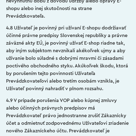
nevyhnutnú dobu z dôvodu údržby alebo opravy E-
shopu alebo inej skutočnosti na strane
Prevádzkovateľa.
4.8 Užívateľ je povinný pri užívaní E-shopu dodržiavať
účinné právne predpisy Slovenskej republiky a právne
záväzné akty EÚ, je povinný užívať E-shop riadne tak,
aby iným subjektom nevznikali akékoľvek ujmy a aby
užívanie bolo súladné s dobrými mravmi či zásadami
poctivého obchodného styku. Akúkoľvek škodu, ktorá
by porušením tejto povinnosti Užívateľa
Prevádzkovateľovi alebo tretím osobám vznikla, je
Užívateľ povinný nahradiť v plnom rozsahu.
4.9 V prípade porušenia VOP alebo kúpnej zmluvy
alebo účinných právnych predpisov má
Prevádzkovateľ právo jednostranne zrušiť Zákaznícky
účet a odmietnuť zodpovednému Užívateľovi zriadenie
nového Zákazníckeho účtu. Prevádzkovateľ je