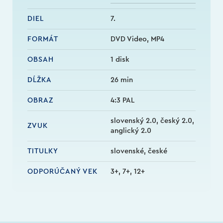
DIEL
7.
FORMÁT
DVD Video, MP4
OBSAH
1 disk
DĹŽKA
26 min
OBRAZ
4:3 PAL
slovenský 2.0, český 2.0,
ZVUK
anglický 2.0
TITULKY
slovenské, české
ODPORÚČANÝ VEK
3+, 7+, 12+