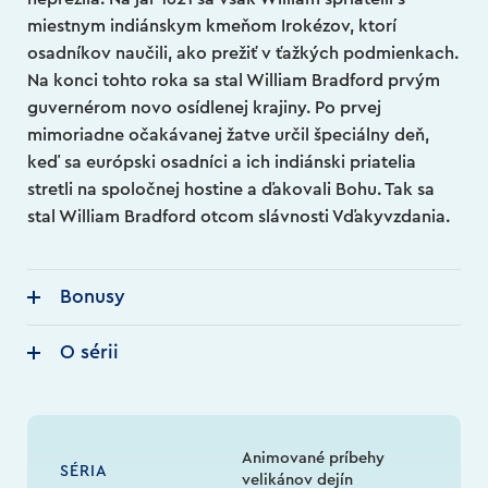
miestnym indiánskym kmeňom Irokézov, ktorí
osadníkov naučili, ako prežiť v ťažkých podmienkach.
Na konci tohto roka sa stal William Bradford prvým
guvernérom novo osídlenej krajiny. Po prvej
mimoriadne očakávanej žatve určil špeciálny deň,
keď sa európski osadníci a ich indiánski priatelia
stretli na spoločnej hostine a ďakovali Bohu. Tak sa
stal William Bradford otcom slávnosti Vďakyvzdania.
Bonusy
O sérii
Animované príbehy
SÉRIA
velikánov dejín