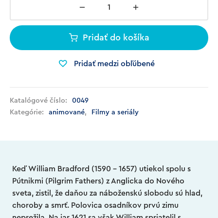
Pridať do košíka
Pridať medzi obľúbené
Katalógové číslo:
0049
Kategórie:
animované
,
Filmy a seriály
Keď William Bradford (1590 – 1657) utiekol spolu s
Pútnikmi (Pilgrim Fathers) z Anglicka do Nového
sveta, zistil, že daňou za náboženskú slobodu sú hlad,
choroby a smrť. Polovica osadníkov prvú zimu
neprežila. Na jar 1621 sa však William spriatelil s