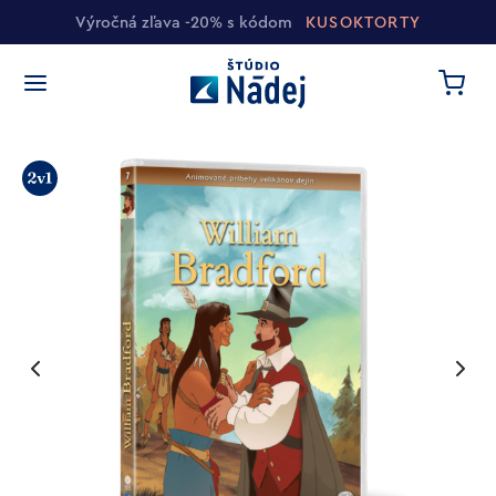
Výročná zľava -20% s kódom
KUSOKTORTY