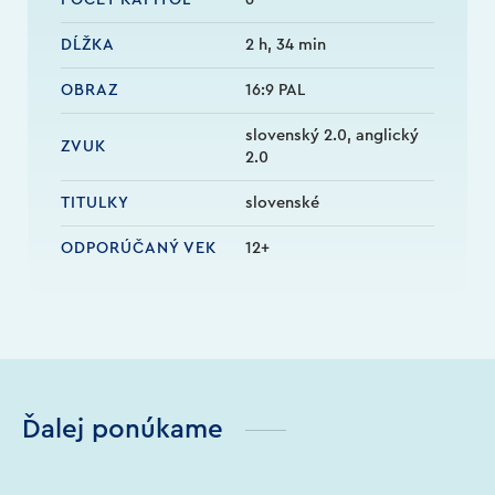
DĹŽKA
2 h, 34 min
OBRAZ
16:9 PAL
slovenský 2.0, anglický
ZVUK
2.0
TITULKY
slovenské
ODPORÚČANÝ VEK
12+
Ďalej ponúkame