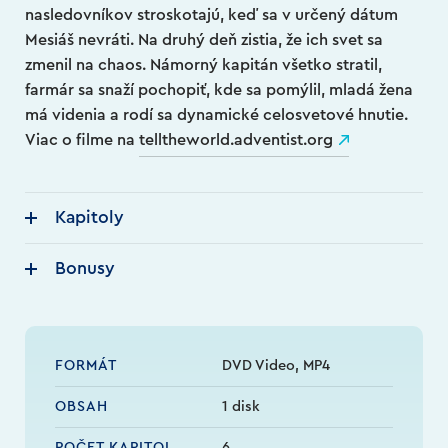
nasledovníkov stroskotajú, keď sa v určený dátum
Mesiáš nevráti. Na druhý deň zistia, že ich svet sa
zmenil na chaos. Námorný kapitán všetko stratil,
farmár sa snaží pochopiť, kde sa pomýlil, mladá žena
má videnia a rodí sa dynamické celosvetové hnutie.
Viac o filme na
telltheworld.adventist.org
Kapitoly
Bonusy
FORMÁT
DVD Video, MP4
OBSAH
1 disk
POČET KAPITOL
6