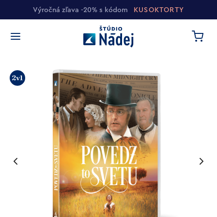
Výročná zľava -20% s kódom
KUSOKTORTY