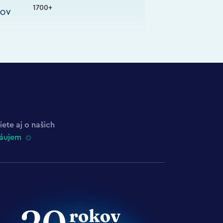
1700+
KOV
ete aj o našich
áujem