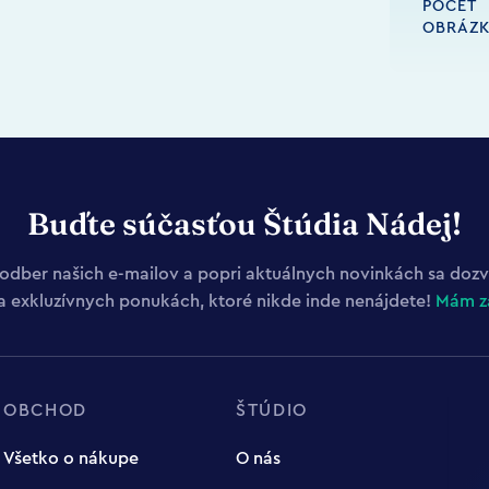
POČET
OBRÁZ
Buďte súčasťou Štúdia Nádej!
a odber našich e-mailov a popri aktuálnych novinkách sa dozvi
a exkluzívnych ponukách, ktoré nikde inde nenájdete!
Mám z
OBCHOD
ŠTÚDIO
Všetko o nákupe
O nás