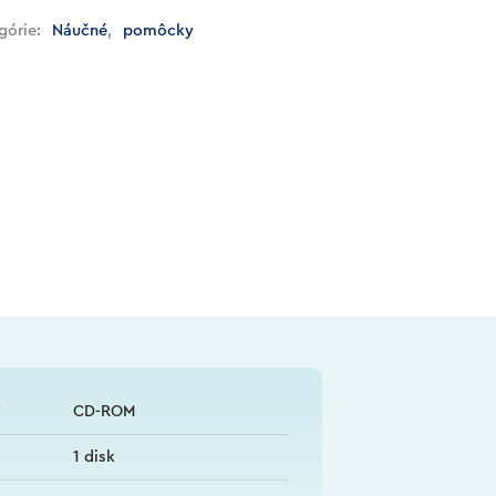
górie:
Náučné
,
pomôcky
T
CD-ROM
1 disk