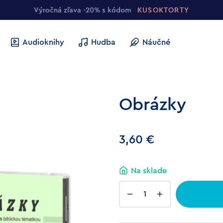
Výročná zľava -20% s kódom
KUSOKTORTY
Audioknihy
Hudba
Náučné
Obrázky
3,60
€
Na sklade