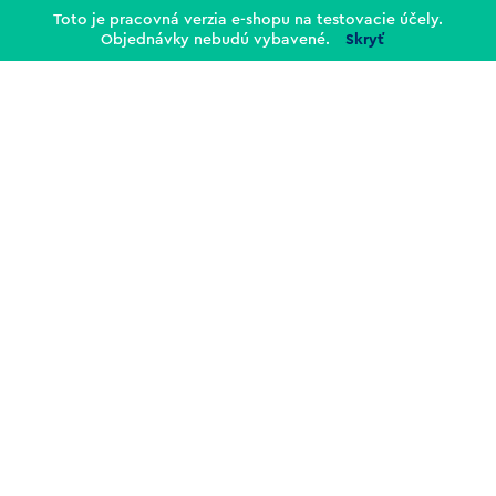
Toto je pracovná verzia e-shopu na testovacie účely.
Objednávky nebudú vybavené.
Skryť
Buďte súčasťou Štúdia Nádej!
Prihláste sa na odber našich e-mailov a popri
aktuálnych novinkách sa dozviete aj o našich plánoch
a exkluzívnych ponukách, ktoré nikde inde nenájdete!
Mám záujem
DOPRAVA A PLATBA