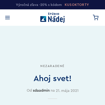
Výročná zľava -20% s kódom
KUSOKTORTY
NEZARADENÉ
Ahoj svet!
Od
sdaadmin
na
21. mája 2021